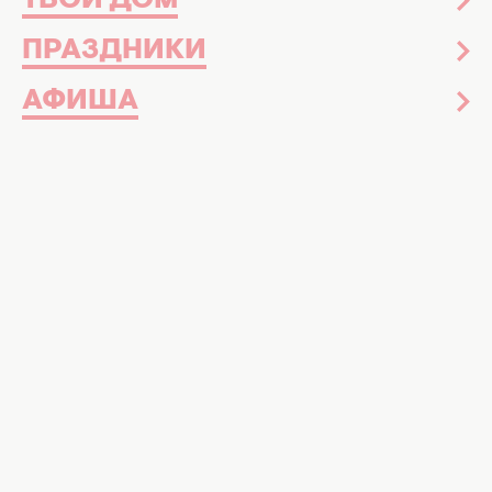
ТВОЙ ДОМ
ПРАЗДНИКИ
АФИША
Позитив
02 апреля 17:00
Если бы блюда называли честно:
названия знакомой пищи, которые
рассмешат вас до слез
Звезды
Новости шоу-бизнеса
Знаменитости
Звездная красота
Досье
Музыка