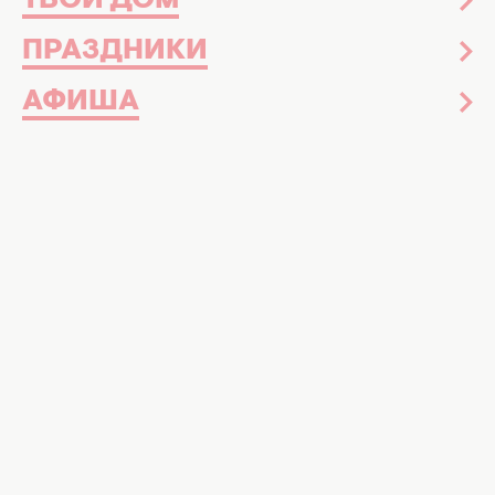
ТВОЙ ДОМ
ПРАЗДНИКИ
АФИША
Знаменитости
Вчера 10:23
"Что с ним?". Украинцы раскритиковали
Пивоварова за агрессивное поведение
на концерте: видео