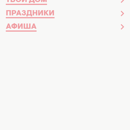
ТВОЙ ДОМ
ПРАЗДНИКИ
АФИША
Роберт Де Ниро - один из самых уважаемых
актеров современности. А еще он один из
самых верных в индустрии - у режиссера
Мартина Скорсезе, который фактически
прославил его в своих фильмах, Де Ниро
снимался в каждом десятилетии, кроме
нулевых. Впрочем, нулевые можно простить
- тогда актер боролся с раком и победил
болезнь. Мы вспоминаем самые удачные
фильмы Де Ниро.
УЗНАЙТЕ БОЛЬШЕ: