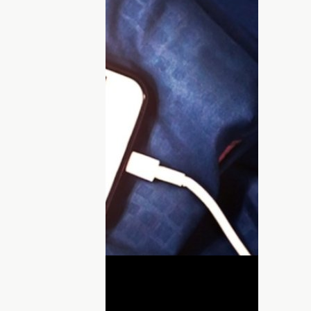
новых процессов, которые продолжают
ия. Однако в режиме ожидания
ыстро разряжаться. Если за ночь
центов, то следует принять меры.
мулятора мобильного
 не снижался в периоды покоя,
ключать специальный режим на
я
"Режим полета"
или
"В самолете"
.
ДНЯ