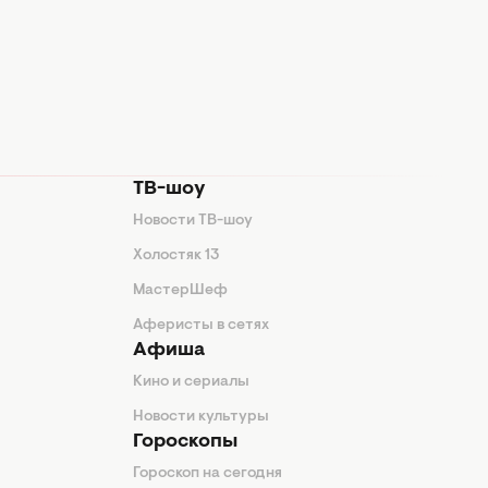
ТВ-шоу
Новости ТВ-шоу
Холостяк 13
МастерШеф
Аферисты в сетях
Афиша
Кино и сериалы
Новости культуры
Гороскопы
Гороскоп на сегодня