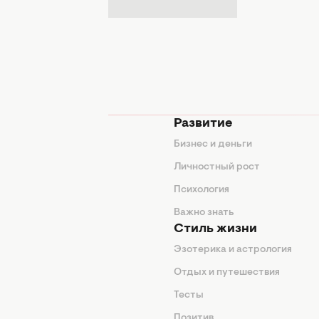
мода
Развитие
ды
Бизнес и деньги
ие советы
Личностный рост
я
Психология
енды
Важно знать
Стиль жизни
Эзотерика и астрология
нтерьер
Отдых и путешествия
животные
Тесты
од
Позитив