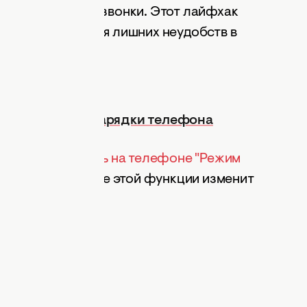
удет принимать звонки. Этот лайфхак
тора, не принося лишних неудобств в
лучший способ зарядки телефона
м,
зачем включать на телефоне "Режим
тро. Использование этой функции изменит