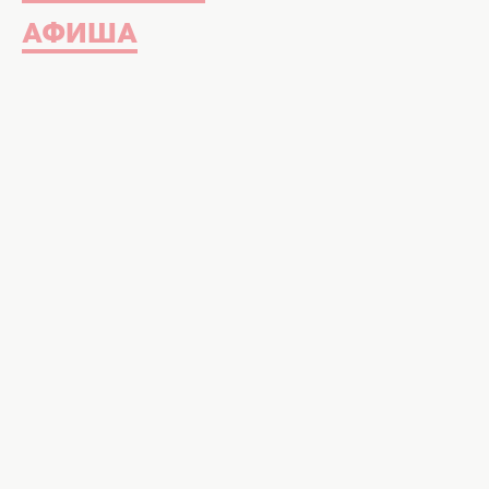
АФИША
Уровень заряда аккумулятора умень
использования мобильного устройст