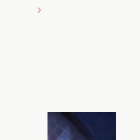
шается не только во время активного
ва, но и когда оно находится в спящем