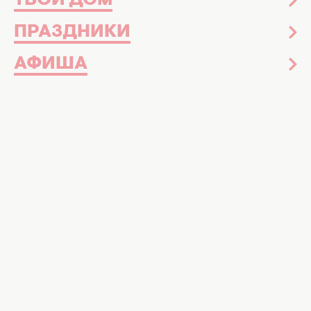
ТВОЙ ДОМ
ПРАЗДНИКИ
АФИША
Жилет возвращается в шкафы модниц.
Дизайнеры решили напомнить о стильном
аксессуаре одежды, который залежался в
шкафах. Теперь его можно одевать не
только в офисы, но и на корпоративы,
прогулки и стилизованные фотосессии.
Раньше мы рассказывали,
какие украшения
будут в тренде этого сезона
, а теперь
расскажем, как и с чем лучше сочитать
жилет.
Стилисты уверяют, что жилет, который
придаст образу многослойности, будет