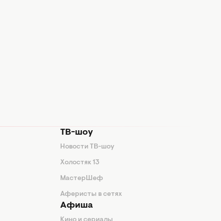
ТВ-шоу
Новости ТВ-шоу
Холостяк 13
МастерШеф
Аферисты в сетях
Афиша
Кино и сериалы