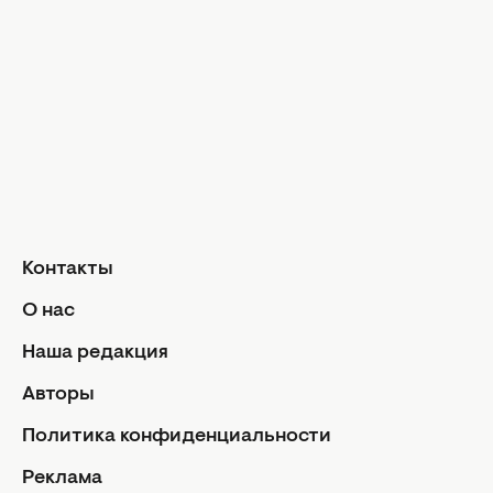
Твой дом
Интервью
Дизайн и и
Красота и здоровье
Уход за лицом и телом
Домашние 
Уход за волосами
Сад и огор
Макияж
Лайфхаки
Кухня
Маникюр и педикюр
Рецепты
Диеты и питание
Еда
Здоровье
Кулинарные
Контакты
Парфюмерия
Отношен
О нас
Фитнес
Мы и мужч
Наша редакция
Секс
Авторы
Семейная ж
Дети
Политика конфиденциальности
Политик
Авторы
конфиде
Реклама
Контакты