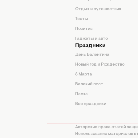
нтерьер
Отдых и путешествия
животные
Тесты
од
Позитив
Гаджеты и авто
Праздники
День Валентина
Новый год и Рождество
 подсказки
8 Марта
ия
Великий пост
ины
Пасха
Все праздники
изнь
а
Авторские права статей защи
нциальности
Использование материалов в 