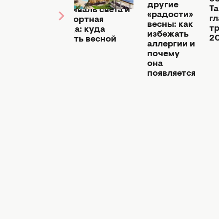
туристов,
о без
другие
Та
фестиваль света и
еток:
«радости»
г
комфортная
делать
весны: как
т
погода: куда
избежать
2
поехать весной
онных
аллергии и
2024
влениях
почему
омашних
она
виях
появляется