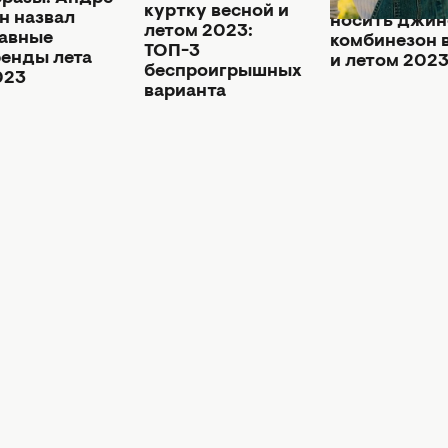
избавляться:
куртку весной и
н назвал
носить джи
летом 2023:
лавные
комбинезон 
ТОП-3
ренды лета
и летом 202
беспроигрышных
023
варианта