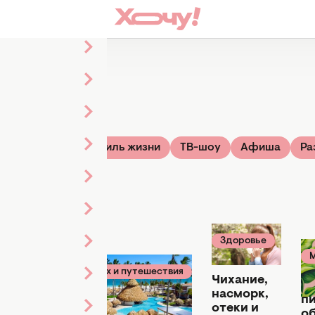
120 статей
ье
Звезды
Стиль жизни
ТВ-шоу
Афиша
Ра
Здоровье
ровье
26 февраля
я 2024
2024
25
Отдых и путешествия
егчить
Чихание,
29 февраля 2024
Яр
птомы
насморк,
п
Минимум
ргии
отеки и
о