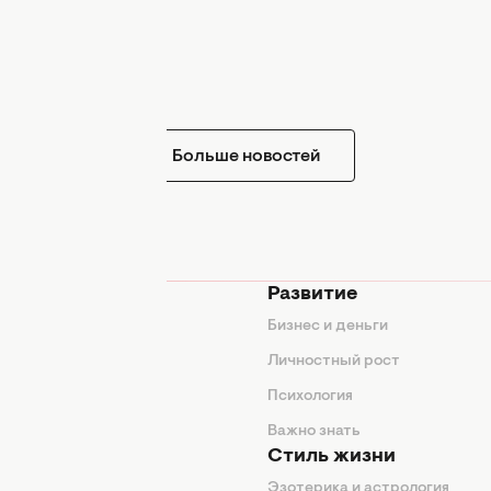
Больше новостей
мода
Развитие
ды
Бизнес и деньги
ие советы
Личностный рост
я
Психология
енды
Важно знать
Стиль жизни
Эзотерика и астрология