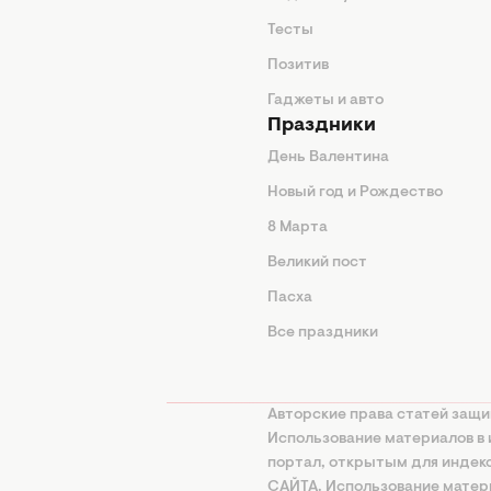
животные
Тесты
од
Позитив
Гаджеты и авто
Праздники
День Валентина
Новый год и Рождество
 подсказки
8 Марта
ия
Великий пост
ины
Пасха
Все праздники
изнь
а
Авторские права статей защи
нциальности
Использование материалов в 
портал, открытым для инде
онная политика
САЙТА. Использование матери