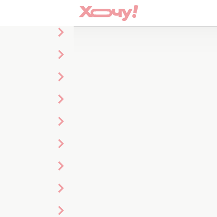
о
1 статья
раздники