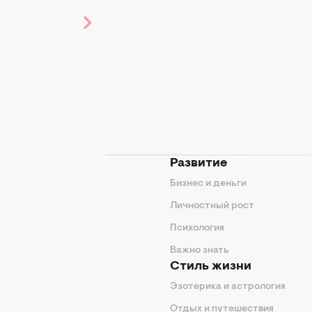
мода
Развитие
ды
Бизнес и деньги
ие советы
Личностный рост
я
Психология
енды
Важно знать
Стиль жизни
Эзотерика и астрология
нтерьер
Отдых и путешествия