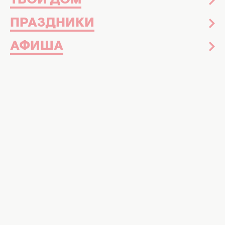
ТВОЙ ДОМ
Новости ТВ-шоу
23 декабря 2014
ПРАЗДНИКИ
Как празднуют Новый год звезды:
эксклюзив ХОЧУ
АФИША
Звезды
Новости шоу-бизнеса
Знаменитости
Звездная красота
Досье
Музыка
Интервью
Красота и здоровье
Уход за лицом и телом
Уход за волосами