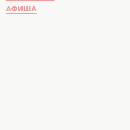
АФИША
Молоко кажется таким органичным 
давали «за вредность» на заводах,