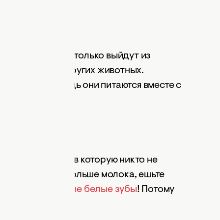
ть молоко, как только выйдут из
не пьют молоко других животных.
животные
, но ведь они питаются вместе с
 рода аксиомой, в которую никто не
кальция! Пейте больше молока, ешьте
вас будут
здоровые белые зубы
! Потому