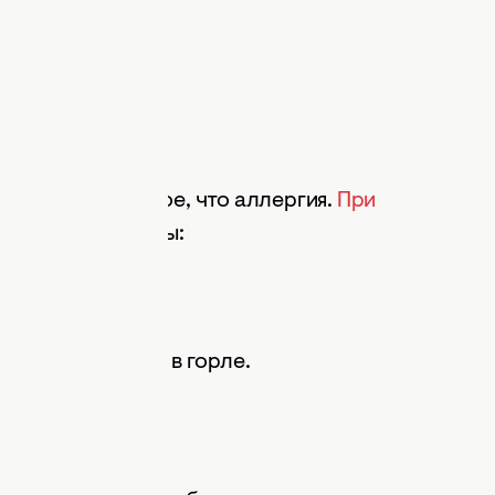
сем не то же самое, что аллергия.
При
дующие симптомы:
е или першение в горле.