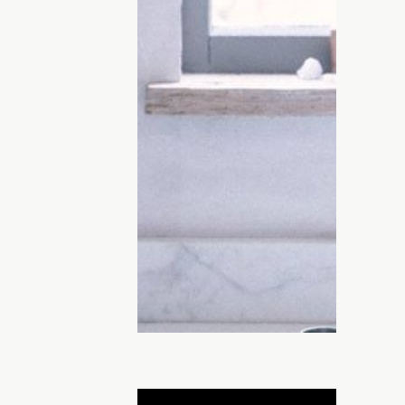
кими пословицами и приговорками
здоровыми. Но наука не стоит на месте и
анные факты о привычных продуктах.
 молоке для человеческого организма:
ровьем молоке
. И да, питательных
ее 200, и основными из них можно
тамины и минеральные соли. Все эти
питании и обеспечении нормальной
ДНЯ