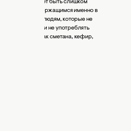
ости молока может быть слишком
ма к белкам, содержащимся именно в
екомендуют тем людям, которые не
 чай или кофе
, или не употреблять
акие продукты, как сметана, кефир,
молока.