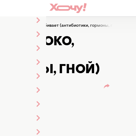
олоко, которое нас убивает (антибиотики, гормоны, гной)
А: МОЛОКО,
ВАЕТ
ОРМОНЫ, ГНОЙ)
ор