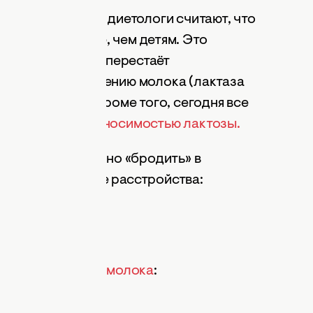
лока
? Некоторые диетологи считают, что
ораздо труднее, чем детям. Это
рослого человека перестаёт
ая полному усвоению молока (лактаза
ного сахара). Кроме того, сегодня все
тазией –
непереносимостью лактозы.
 начинает усиленно «бродить» в
ывает различные расстройства:
воту и понос.
имости
:
ле употребления молока
: