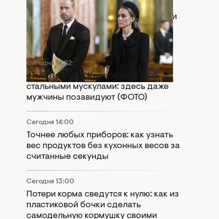
Сегодня 15:55
Раскол в монархии: Кейт Миддлтон и
принц Уильям попали в громкий
скандал
Сегодня 14:22
41-летняя Тина Кароль поразила
стальными мускулами: здесь даже
мужчины позавидуют (ФОТО)
Сегодня 14:00
Точнее любых приборов: как узнать
вес продуктов без кухонных весов за
считанные секунды
Сегодня 13:00
Потери корма сведутся к нулю: как из
пластиковой бочки сделать
самодельную кормушку своими