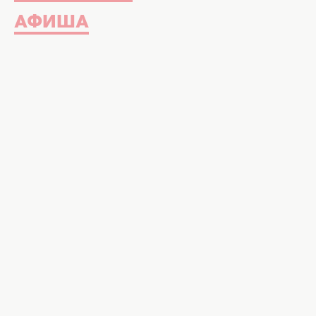
АФИША
Мы рассказывали, как готовить
кла
более простой и не менее вкусный к