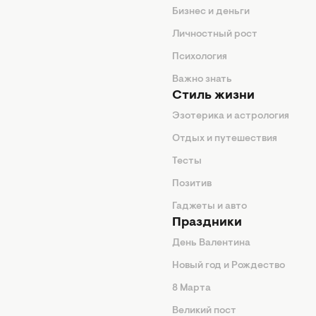
ды
Бизнес и деньги
ие советы
Личностный рост
я
Психология
енды
Важно знать
Стиль жизни
Эзотерика и астрология
нтерьер
Отдых и путешествия
животные
Тесты
од
Позитив
Гаджеты и авто
Праздники
День Валентина
Новый год и Рождество
 подсказки
8 Марта
ия
Великий пост