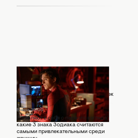
Вчера 20:30
Что означает сцена после титров
"Человек-паук: Абсолютно новый
день": Marvel оставили важный намек
Вчера 20:00
Влюбляют в себя с первого взгляда:
какие 3 знака Зодиака считаются
самыми привлекательными среди