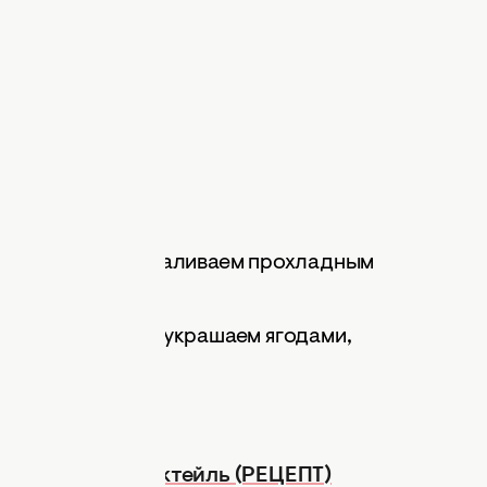
й ликер. Сверху заливаем прохладным
отовый коктейль украшаем ягодами,
.
й шоколадный коктейль (РЕЦЕПТ)