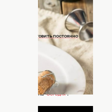
е задействован в поп-культуре. Но
овить.
канку будете готовить постоянно
т из двух ингредиентов – шапманского
ется лучшим в мире аперитивом.
цузский "Крем де Кассис" (Creme de
если нет возможности использовать
нь густой ягодный ликер. Коктейль
птом поделились на
"Сегодня"
.
ДНЯ