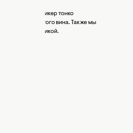
яющий. Ягодный ликер тонко
 кислинку игристого вина. Также мы
октейлей
с клубникой.