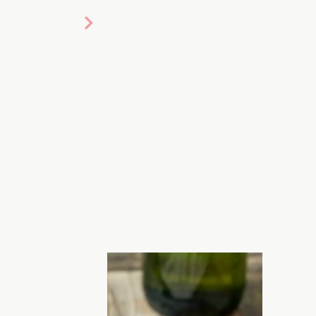
ссический Космополитен
. Намного
октейль - "Кир Рояль". Он не пользуется