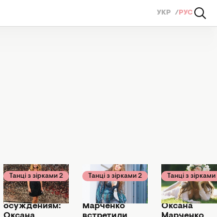
УКР
РУС
Танці з зірками 2
Танці з зірками 2
Танці з зірками
17 августа 2018
17 августа 2018
10 августа 2018
Вопреки
Оксану
Официально
осуждениям:
Марченко
Оксана
Оксана
встретили
Марченко