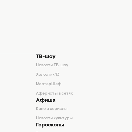
ТВ-шоу
Новости ТВ-шоу
Холостяк 13
МастерШеф
Аферисты в сетях
Афиша
Кино и сериалы
Новости культуры
Гороскопы