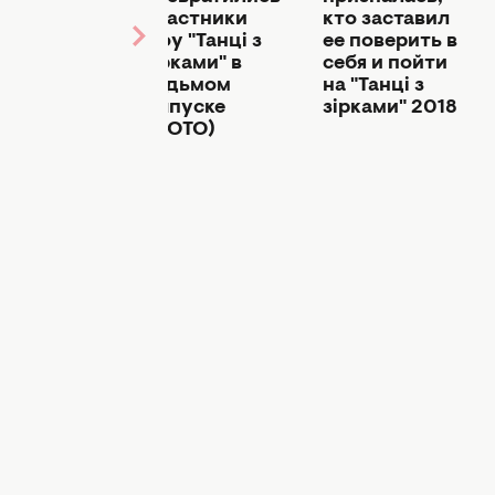
идает
участники
кто заставил
ект "Танці з
шоу "Танці з
ее поверить в
ками" из-за
зірками" в
себя и пойти
ьезной
седьмом
на "Танці з
вмы
выпуске
зірками" 2018
(ФОТО)