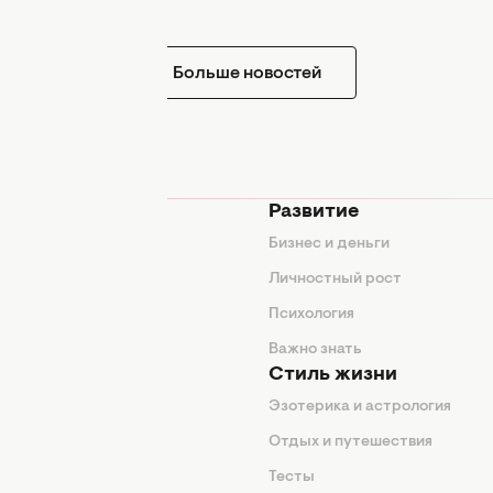
Больше новостей
мода
Развитие
ды
Бизнес и деньги
ие советы
Личностный рост
я
Психология
енды
Важно знать
Стиль жизни
Эзотерика и астрология
нтерьер
Отдых и путешествия
животные
Тесты