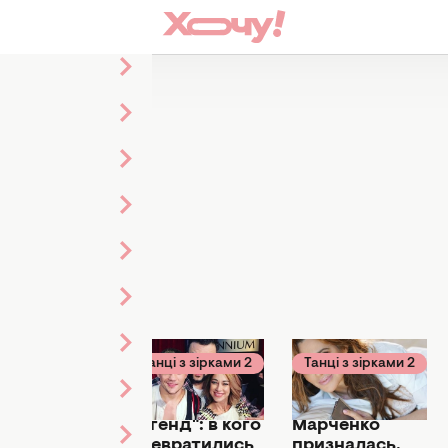
31 статья
ці з зірками 2
Танці з зірками 2
Танці з зірками 2
тября 2018
09 октября 2018
31 августа 2018
ана
"Вечер
Оксана
ченко
легенд": в кого
Марченко
тренно
превратились
призналась,