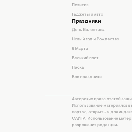
од
Позитив
Гаджеты и авто
Праздники
День Валентина
Новый год и Рождество
 подсказки
8 Марта
ия
Великий пост
ины
Пасха
Все праздники
изнь
а
Авторские права статей защи
нциальности
Использование материалов в 
портал, открытым для инде
онная политика
САЙТА. Использование матери
ование ИИ
разрешения редакции.
использования и