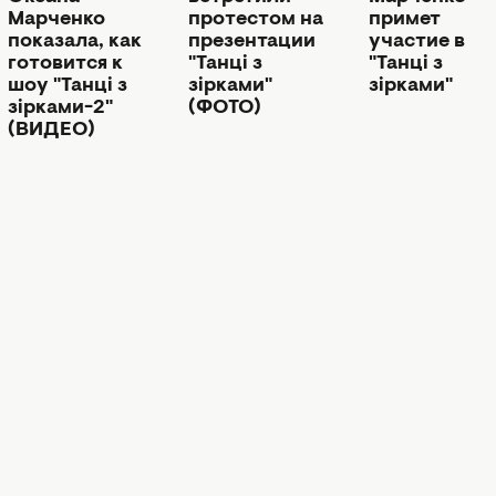
Марченко
протестом на
примет
показала, как
презентации
участие в
готовится к
"Танці з
"Танці з
шоу "Танці з
зірками"
зірками"
зірками-2"
(ФОТО)
(ВИДЕО)