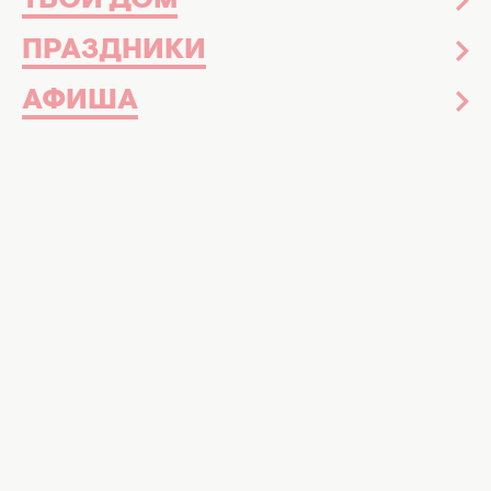
ТВОЙ ДОМ
Все праздники
20 июля 2021
ПРАЗДНИКИ
День торта 2021: готовим самый
шоколадный торт "Захер" (РЕЦЕПТ)
АФИША
Рецепты
10 июня 2020
Клафути с черешней: рецепт от
ведущей "Ревизора" Юлии Панковой