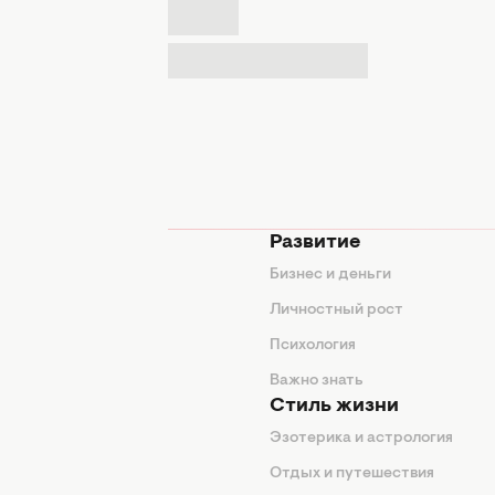
мода
Развитие
ды
Бизнес и деньги
ие советы
Личностный рост
я
Психология
енды
Важно знать
Стиль жизни
Эзотерика и астрология
нтерьер
Отдых и путешествия