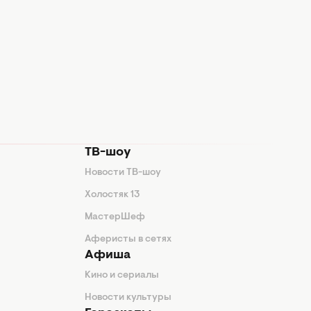
ТВ-шоу
Новости ТВ-шоу
Холостяк 13
МастерШеф
Аферисты в сетях
Афиша
Кино и сериалы
Новости культуры