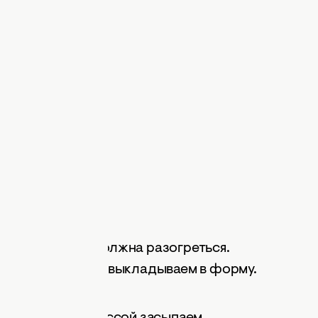
 125 г
градусов. Она должна разогреться.
евеня нарезаем, выкладываем в форму.
крахмалом.
у. Полученной массой засыпаем