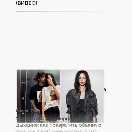
(ВИДЕО)
Вчера 17:56
Копия бывшей: в Сети активно
сравнивают новую девушку Дантеса
с Дорофеевой (ФОТО)
Вчера 17:00
Уют, от которого перехватывает
дыхание: как превратить обычную
террасу в любимое место в доме