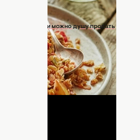
и сочные рулетики можно душу продать
 десерт. Благодаря орехам и овсяным
ко вкусный, но и полезный. За начинку
 очень сочное сочетание. Рецептом
а"
.
ДНЯ