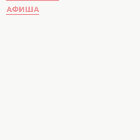
АФИША
Мы рассказывали, как приготовить
делимся рецептом крамбла.