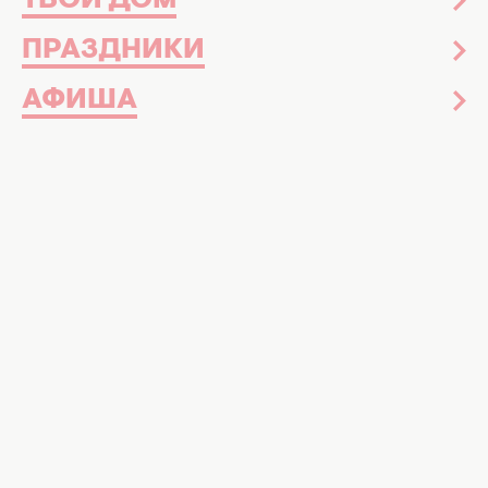
ТВОЙ ДОМ
ПРАЗДНИКИ
АФИША
Пасха
20 апреля 17:08
Мистические обычаи и строгие запреты:
как правильно поминать родных на
Радоницу и что нельзя делать в этот
день