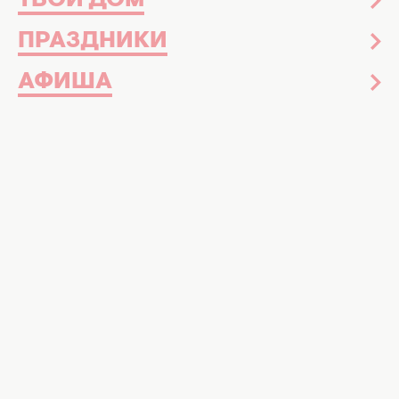
ТВОЙ ДОМ
ПРАЗДНИКИ
АФИША
Мастер Шеф Професіонали
01 мая 2021
"МастерШеф. Профессионалы-3": 13
выпуск от 01.05.2021 смотреть онлайн
ВИДЕО