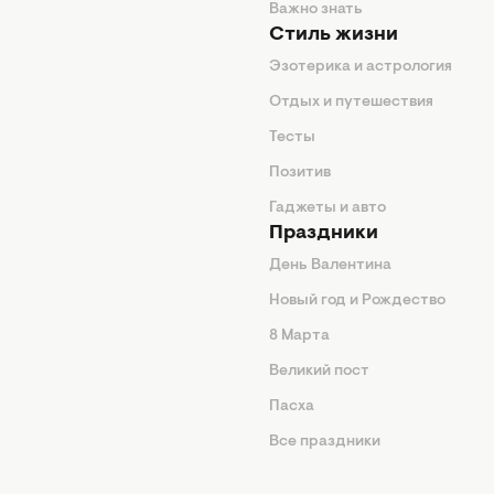
енды
Важно знать
Стиль жизни
Эзотерика и астрология
нтерьер
Отдых и путешествия
животные
Тесты
од
Позитив
Гаджеты и авто
Праздники
День Валентина
Новый год и Рождество
 подсказки
8 Марта
ия
Великий пост
ины
Пасха
Все праздники
изнь