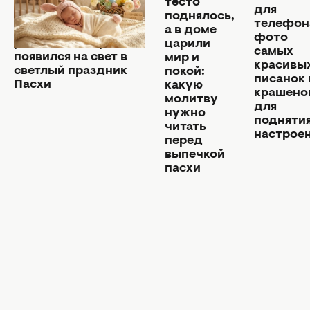
тесто
для
Благословенны
поднялось,
телефон
небом: как назвать
а в доме
фото
ребенка, который
царили
самых
появился на свет в
мир и
красивы
светлый праздник
покой:
писанок 
Пасхи
какую
крашено
молитву
для
нужно
подняти
читать
настрое
перед
выпечкой
пасхи