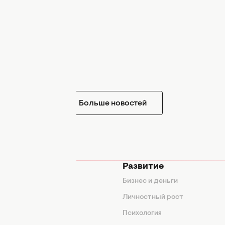
Больше новостей
мода
Развитие
ды
Бизнес и деньги
ие советы
Личностный рост
я
Психология