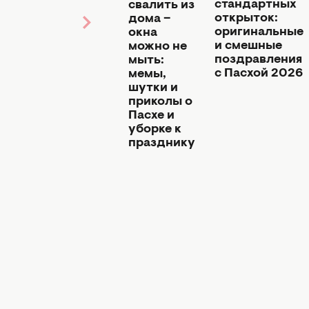
стандартных
сало и суши-
свалить из
открыток:
паска: как
дома –
оригинальные
украинцы
окна
и смешные
святили
можно не
поздравления
корзины на
мыть:
с Пасхой 2026
Пасху 2026
мемы,
шутки и
приколы о
Пасхе и
уборке к
празднику