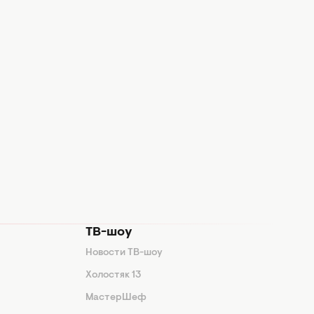
ТВ-шоу
Новости ТВ-шоу
Холостяк 13
МастерШеф