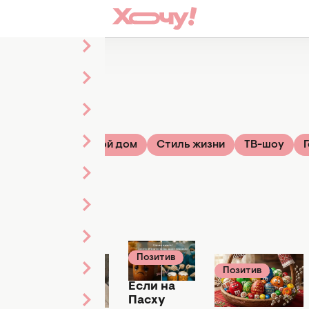
ье
Звезды
Твой дом
Стиль жизни
ТВ-шоу
Позитив
11 апреля 21:10
Позитив
Позитив
11 апреля 20:25
12 апреля 14:30
Если на
Вместо
Дофаминовое
Пасху