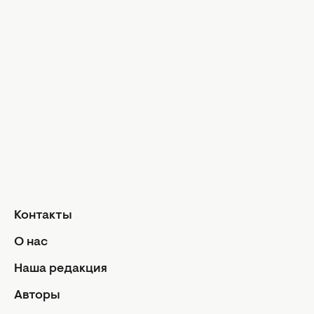
Досье
Модные тр
Музыка
Шопинг
Твой дом
Интервью
Дизайн и и
Красота и здоровье
Уход за лицом и телом
Домашние 
Уход за волосами
Сад и огор
Макияж
Лайфхаки
Кухня
Маникюр и педикюр
Рецепты
Диеты и питание
Еда
Здоровье
Кулинарные
Контакты
Парфюмерия
Отношен
О нас
Фитнес
Мы и мужч
Наша редакция
Секс
Авторы
Семейная ж