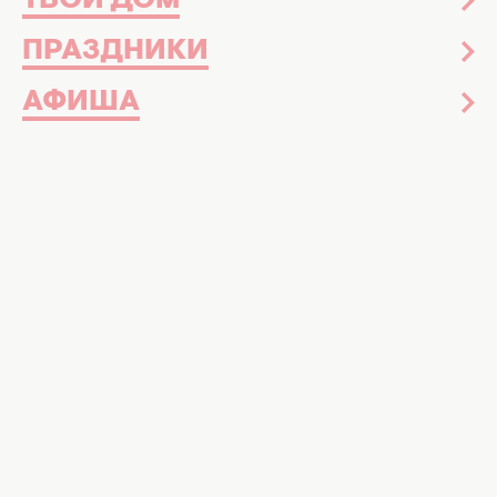
ТВОЙ ДОМ
ПРАЗДНИКИ
АФИША
Гороскоп на сегодня
13 апреля 2023
День гармонии и душевных встреч:
астрологи рассказали, как пройдет
Пасха для всех знаков Зодиака