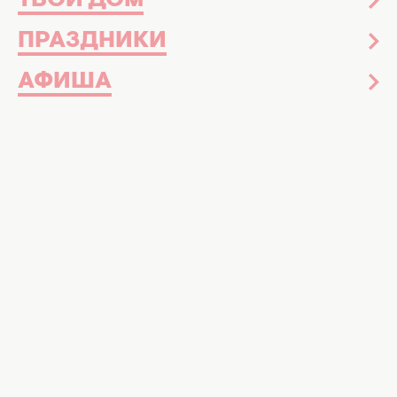
ТВОЙ ДОМ
ПРАЗДНИКИ
АФИША
Холостяк-13
16 ноября 2024
"Месяц оставался": участница
"Холостяк-13" призналась, что борется
со смертельным недугом